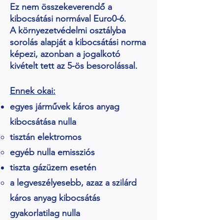
Ez nem összekeverendő a
kibocsátási normával Euro0-6.
A környezetvédelmi osztályba
sorolás alapját a kibocsátási norma
képezi, azonban a jogalkotó
kivételt tett az 5-ös besorolással.
Ennek okai:
egyes járművek káros anyag
kibocsátása nulla
tisztán elektromos
egyéb nulla emissziós
tiszta gázüzem esetén
a legveszélyesebb, azaz a szilárd
káros anyag kibocsátás
gyakorlatilag nulla